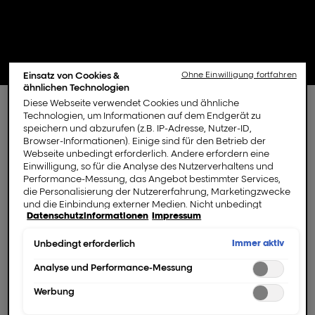
Einsatz von Cookies &
Ohne Einwilligung fortfahren
ähnlichen Technologien
Diese Webseite verwendet Cookies und ähnliche
Technologien, um Informationen auf dem Endgerät zu
speichern und abzurufen (z.B. IP-Adresse, Nutzer-ID,
Browser-Informationen). Einige sind für den Betrieb der
Probiere Titan Brown
Webseite unbedingt erforderlich. Andere erfordern eine
Einwilligung, so für die Analyse des Nutzerverhaltens und
Farben in Echtzeit
Performance-Messung, das Angebot bestimmter Services,
die Personalisierung der Nutzererfahrung, Marketingzwecke
aus.
und die Einbindung externer Medien. Nicht unbedingt
Datenschutzinformationen
Impressum
erforderliche Cookies können direkt akzeptiert ("Alle
akzeptieren") oder abgelehnt ("Ohne Einwilligung
fortfahren") werden. Individuelle Anpassungen der
Immer aktiv
Finde deinen perfekten Ton mit
Unbedingt erforderlich
Einstellungen sind ebenfalls möglich und speicherbar
#MochaMousse Vibes, die ultimativen
("Auswahl speichern"). Die Auswahl kann jederzeit unter dem
Analyse und Performance-Messung
Titan Brown Looks, die wirklich zu dir
Link "Cookie-Einstellungen" angepasst werden. Für weitere
Werbung
Informationen s. unsere Datenschutzinformationen.
passen!