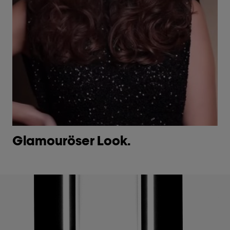
Glamouröser Look.
S