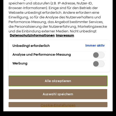
speichern und abzurufen (z.B. IP-Adresse, Nutzer-ID,
Browser-Informationen). Einige sind für den Betrieb der
Webseite unbedingt erforderlich. Andere erfordern eine
Einwilligung, so für die Analyse des Nutzerverhaltens und
Performance-Messung, das Angebot bestimmter Services,
die Personalisierung der Nutzererfahrung, Marketingzwecke
und die Einbindung externer Medien. Nicht unbedingt
Datenschutzinformationen
Impressum
erforderliche Cookies können direkt akzeptiert ("Alle
akzeptieren") oder abgelehnt ("Ohne Einwilligung
fortfahren") werden. Individuelle Anpassungen der
Immer aktiv
Unbedingt erforderlich
Einstellungen sind ebenfalls möglich und speicherbar
("Auswahl speichern"). Die Auswahl kann jederzeit unter dem
Analyse und Performance-Messung
Bevor du beginnst.
Link "Cookie-Einstellungen" angepasst werden. Für weitere
Werbung
Informationen s. unsere Datenschutzinformationen.
Lies die folgenden
Anweisungen.
Alle akzeptieren
Auswahl speichern
Bevor du mit der Nutzung deines
AirLight Pro beginnst, lies bitte zuerst
Cookie-Einstellungen
das Benutzerhandbuch.