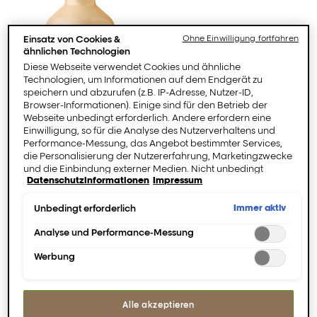
Einsatz von Cookies &
Ohne Einwilligung fortfahren
ähnlichen Technologien
Diese Webseite verwendet Cookies und ähnliche
Technologien, um Informationen auf dem Endgerät zu
speichern und abzurufen (z.B. IP-Adresse, Nutzer-ID,
Browser-Informationen). Einige sind für den Betrieb der
Webseite unbedingt erforderlich. Andere erfordern eine
Einwilligung, so für die Analyse des Nutzerverhaltens und
Performance-Messung, das Angebot bestimmter Services,
die Personalisierung der Nutzererfahrung, Marketingzwecke
und die Einbindung externer Medien. Nicht unbedingt
[Absolut Repair]
[Absolut Repair]
Datenschutzinformationen
Impressum
erforderliche Cookies können direkt akzeptiert ("Alle
Instant Resurfacing
Instant Resurfacing
akzeptieren") oder abgelehnt ("Ohne Einwilligung
Shampoo.
Maske.
fortfahren") werden. Individuelle Anpassungen der
Immer aktiv
Unbedingt erforderlich
Einstellungen sind ebenfalls möglich und speicherbar
Reinigt sofort und
Reinigt sofort und
("Auswahl speichern"). Die Auswahl kann jederzeit unter dem
Analyse und Performance-Messung
restrukturiert
restrukturiert
Link "Cookie-Einstellungen" angepasst werden. Für weitere
geschädigtes Haar.
geschädigtes Haar.
Werbung
Informationen s. unsere Datenschutzinformationen.
0/5 (0 Bewertungen)
0/5 (0 Bewertungen)
Alle akzeptieren