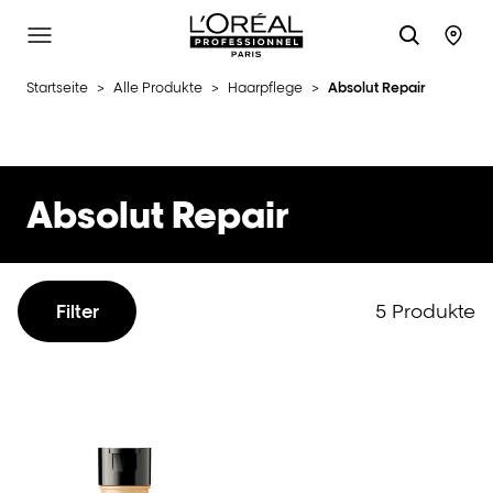
L'Oréal Professionnel Paris
Site Menu
Stor
Startseite
>
Alle Produkte
>
Haarpflege
>
Absolut Repair
Absolut Repair
5 Produkte
Filter