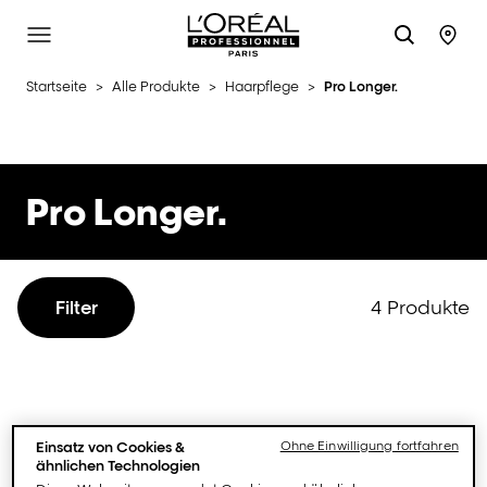
L'Oréal Professionnel Paris
Site Menu
Stor
Startseite
>
Alle Produkte
>
Haarpflege
>
Pro Longer.
Pro Longer.
4 Produkte
Filter
Einsatz von Cookies &
Ohne Einwilligung fortfahren
ähnlichen Technologien