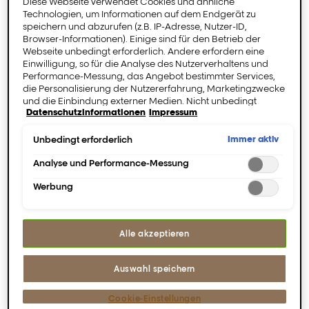
Diese Webseite verwendet Cookies und ähnliche
Technologien, um Informationen auf dem Endgerät zu
speichern und abzurufen (z.B. IP-Adresse, Nutzer-ID,
Browser-Informationen). Einige sind für den Betrieb der
Webseite unbedingt erforderlich. Andere erfordern eine
Einwilligung, so für die Analyse des Nutzerverhaltens und
Performance-Messung, das Angebot bestimmter Services,
die Personalisierung der Nutzererfahrung, Marketingzwecke
und die Einbindung externer Medien. Nicht unbedingt
Datenschutzinformationen
Impressum
erforderliche Cookies können direkt akzeptiert ("Alle
akzeptieren") oder abgelehnt ("Ohne Einwilligung
fortfahren") werden. Individuelle Anpassungen der
Immer aktiv
Unbedingt erforderlich
Einstellungen sind ebenfalls möglich und speicherbar
("Auswahl speichern"). Die Auswahl kann jederzeit unter dem
Analyse und Performance-Messung
[Pro Longer]
[Pro Longer]
Link "Cookie-Einstellungen" angepasst werden. Für weitere
Längen
Längenauffüllende
Werbung
Informationen s. unsere Datenschutzinformationen.
erneuernde Creme.
s Shampoo.
Die perfekte
Die perfekte Pflege für
Behandlung für Haare
Haare mit dünnen
Alle akzeptieren
mit dünnen Spitzen.
Spitzen.
Auswahl speichern
0/5 (0 Bewertungen)
0/5 (0 Bewertungen)
Cookie-Einstellungen