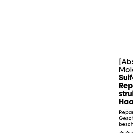
[Ab
Mol
Sul
Rep
str
Haa
Repari
Gesch
besch