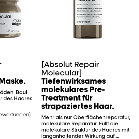
r
[Absolut Repair
Molecular]
 Maske.
Tiefenwirksames
molekulares Pre-
häden. Baut
Treatment für
ur des Haares
strapaziertes Haar.
Bewertungen)
Mehr als nur Oberflächenreparatur,
molekulare Reparatur.​ Füllt die
molekulare Struktur des Haares mit
langanhaltender Wirkung auf.