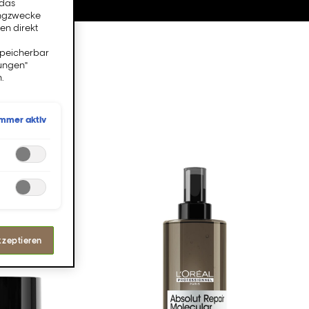
 das
ingzwecke
en direkt
speicherbar
lungen"
.
Immer aktiv
kzeptieren