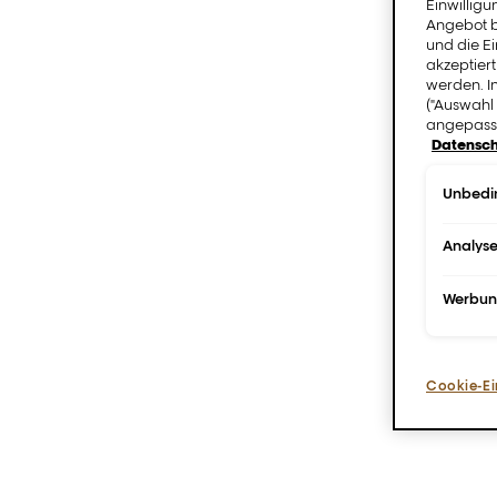
Einwillig
Angebot b
und die E
akzeptiert
werden. I
("Auswahl 
angepasst
Datensch
6 Pro
Unbedin
Analys
Werbu
Cookie-Ei