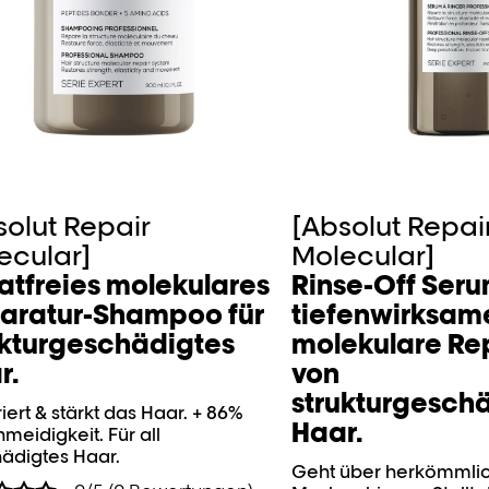
solut Repair
[Absolut Repai
ecular]
Molecular]
fatfreies molekulares
Rinse-Off Seru
aratur-Shampoo für
tiefenwirksam
ukturgeschädigtes
molekulare Re
r.
von
strukturgesch
ert & stärkt das Haar. ​+ 86%
Haar.
meidigkeit. Für all
ädigtes Haar. ​
Geht über herkömmlic