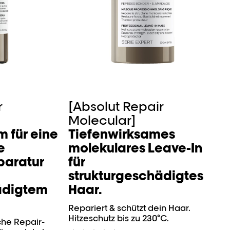
r
[Absolut Repair
Molecular]
m für eine
Tiefenwirksames
e
molekulares Leave-In
paratur
für
strukturgeschädigtes
ädigtem
Haar.
Repariert & schützt dein Haar.
Hitzeschutz bis zu 230°C.
he Repair-