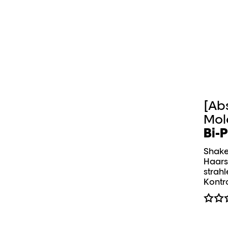
[Ab
Mol
Bi-P
Shake
Haars
strah
Kontro