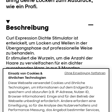
Bring deine Locken zum Ausdruck,
wie ein Profi.
Beschreibung
Curl Expression Dichte Stimulator ist
entwickelt, um Locken und Wellen in der
Übergangsphase auf professionelle Weise
zu behandeln.
Er stimuliert die Wurzeln, um die Anzahl der
Haare zu vervielfachen für ein dichter
aussehendes Haar, in nur 3 Monaten.
Einsatz von Cookies &
Ohne Einwilligung fortfahren
ähnlichen Technologien
Diese Webseite verwendet Cookies und ähnliche
Technologien, um Informationen auf dem Endgerät zu
Anwendung, Tipps &
speichern und abzurufen (z.B. IP-Adresse, Nutzer-ID,
Ergebnisse
Browser-Informationen). Einige sind für den Betrieb der
Webseite unbedingt erforderlich. Andere erfordern eine
Einwilligung, so für die Analyse des Nutzerverhaltens und
Performance-Messung, das Angebot bestimmter Services,