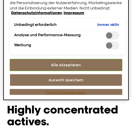
die Personalisierung der Nutzererfahrung, Marketingzwecke
Einzigartiges Erlebnis mit
und die Einbindung externer Medien. Nicht unbedingt
Datenschutzinformationen
Impressum
hochkonzentrierten
erforderliche Cookies können direkt akzeptiert ("Alle
akzeptieren") oder abgelehnt ("Ohne Einwilligung
Wirkstoffen & fesselndem
fortfahren") werden. Individuelle Anpassungen der
Immer aktiv
Unbedingt erforderlich
Duft.
Einstellungen sind ebenfalls möglich und speicherbar
("Auswahl speichern"). Die Auswahl kann jederzeit unter dem
Analyse und Performance-Messung
Link "Cookie-Einstellungen" angepasst werden. Für weitere
Werbung
Informationen s. unsere Datenschutzinformationen.
Sicherheitsinformationen
Alle akzeptieren
Inhaltsstoffe
Auswahl speichern
Cookie-Einstellungen
Highly concentrated
actives.