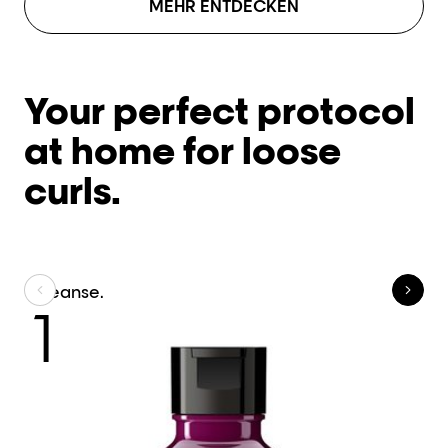
MEHR ENTDECKEN
Your perfect protocol
at home for loose
curls.
Cleanse.
Tr
1