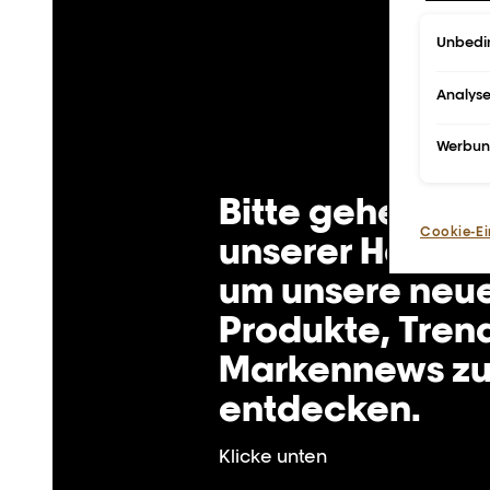
Unbedin
Analys
Werbu
Bitte gehe zurü
Cookie-Ei
unserer Homep
um unsere neu
Produkte, Tren
Markennews z
entdecken.
Klicke unten