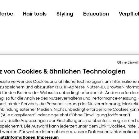
farbe
Hair tools
Styling
Education
Verpfli
hing went wr
Ohne Einwill
z von Cookies & ähnlichen Technologien
seite verwendet Cookies und ähnliche Technologien, um Informatione
u speichern und abzurufen (z.B. IP-Adresse, Nutzer-ID, Browser-Informa
d für den Betrieb der Webseite unbedingt erforderlich. Andere erfordern
nnte nicht gefunden wer
ung, so für die Analyse des Nutzerverhaltens und Performance-Messung,
estimmter Services, die Personalisierung der Nutzererfahrung, Market
inbindung externer Medien. Nicht unbedingt erforderliche Cookies könn
 ("Alle akzeptieren") oder abgelehnt ("Ohne Einwilligung fortfahren")
ndividuelle Anpassungen der Einstellungen sind ebenfalls möglich und 
speichern"). Die Auswahl kann jederzeit unter dem Link "Cookie-Einstel
 werden. Für weitere Informationen s. unsere Datenschutzinformationen
utzinformationen
Impressum